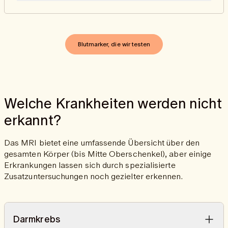
von Nierenschäden zu erkennen.
Durch die Analyse des TSH-Wertes können
Schilddrüsenstörungen wie eine Unter- oder Überfunktion
frühzeitig erkannt und deren Auswirkungen auf den
Stoffwechsel beurteilt werden.
Blutmarker, die wir testen
Welche Krankheiten werden nicht
erkannt?
Das MRI bietet eine umfassende Übersicht über den
gesamten Körper (bis Mitte Oberschenkel), aber einige
Erkrankungen lassen sich durch spezialisierte
Zusatzuntersuchungen noch gezielter erkennen.
Darmkrebs