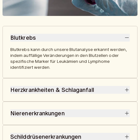
Blutkrebs
Blutkrebs kann durch unsere Blutanalyse erkannt werden,
indem auffällige Veränderungen in den Blutzellen oder
spezifische Marker für Leukämien und Lymphome
identifiziert werden.
Herzkrankheiten & Schlaganfall
Risikofaktoren für Herzkrankheiten und Schlaganfälle
können durch die Blutanalyse umfassend untersucht
Nierenerkrankungen
werden. Dabei werden Marker wie Cholesterinprofile (LDL,
HDL, Triglyceride), Entzündungswerte (CRP) sowie weitere
Unsere Blutanalyse untersucht Marker wie Kreatinin und
relevante Parameter analysiert, um ein genaues Bild des
die geschätzte glomeruläre Filtrationsrate (eGFR), um die
Herz-Kreislauf-Risikos zu erstellen.
Schilddrüsenerkrankungen
Filterfunktion der Nieren zu bewerten und frühe Anzeichen