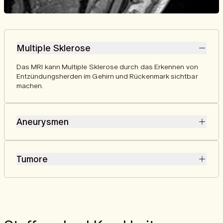
Multiple Sklerose
Das MRI kann Multiple Sklerose durch das Erkennen von
Entzündungsherden im Gehirn und Rückenmark sichtbar
machen.
Aneurysmen
Im MRI können Aneurysmen als auffällige Erweiterungen
oder Ausbuchtungen der Blutgefässe erkannt werden, die
Tumore
auf ein potenzielles Risiko für einen Schlaganfall
hinweisen.
Im MRI können Tumore durch abnormale
Gewebestrukturen oder ungewöhnliche
Signalveränderungen sichtbar gemacht werden, die auf
gutartige oder bösartige Wucherungen hinweisen.